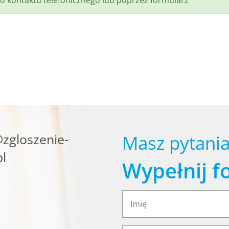
o kontaktu telefonicznego lub poprzez formularz
zgloszenie-
Masz pytania
l
Wypełnij f