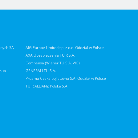
lnych SA
AIG Europe Limited sp. z o.o. Oddział w Polsce
AXA Ubezpieczenia TUiR S.A.
Compensa (Wiener TU S.A. VIG)
roup
GENERALI TU S.A.
Proama Ceska pojistovna S.A. Oddział w Polsce
TUiR ALLIANZ Polska S.A.