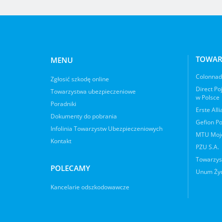
TOWAR
MENU
Colonnade
Zgłosić szkodę online
Direct Po
Towarzystwa ubezpieczeniowe
w Polsce
Poradniki
Erste All
Dokumenty do pobrania
Gefion Po
Infolinia Towarzystw Ubezpieczeniowych
MTU Moje
Kontakt
PZU S.A.
Towarzys
POLECAMY
Unum Życ
Kancelarie odszkodowawcze