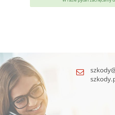
W razie pytań zachęcamy d
szkody@
szkody.p