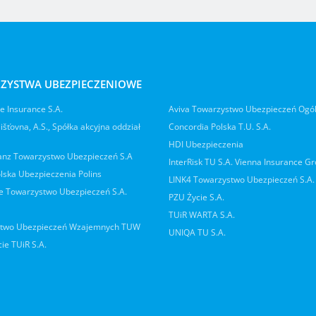
ZYSTWA UBEZPIECZENIOWE
 Insurance S.A.
Aviva Towarzystwo Ubezpieczeń Ogó
jišťovna, A.S., Spółka akcyjna oddział
Concordia Polska T.U. S.A.
HDI Ubezpieczenia
ianz Towarzystwo Ubezpieczeń S.A
InterRisk TU S.A. Vienna Insurance G
lska Ubezpieczenia Polins
LINK4 Towarzystwo Ubezpieczeń S.A.
 Towarzystwo Ubezpieczeń S.A.
PZU Życie S.A.
TUiR WARTA S.A.
two Ubezpieczeń Wzajemnych TUW
UNIQA TU S.A.
ie TUiR S.A.