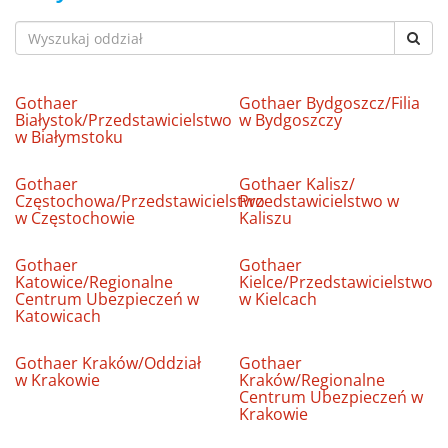
Gothaer
Gothaer Bydgoszcz/Filia
Białystok/Przedstawicielstwo
w Bydgoszczy
w Białymstoku
Gothaer
Gothaer Kalisz/
Częstochowa/Przedstawicielstwo
Przedstawicielstwo w
w Częstochowie
Kaliszu
Gothaer
Gothaer
Katowice/Regionalne
Kielce/Przedstawicielstwo
Centrum Ubezpieczeń w
w Kielcach
Katowicach
Gothaer Kraków/Oddział
Gothaer
w Krakowie
Kraków/Regionalne
Centrum Ubezpieczeń w
Krakowie