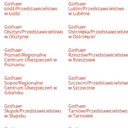
Gothaer
Gothaer
Łódź/Przedstawicielstwo
Lublin/Przedstawicielstwo
w Łodzi
w Lublinie
Gothaer
Gothaer
Olsztyn/Przedstawicielstwo
Ostrołęka/Przedstawicielst
w Olsztynie
w Ostrołęce/
Gothaer
Gothaer
Poznań/Regionalne
Rzeszów/Przedstawicielstw
Centrum Ubezpieczeń w
w Rzeszowie
Poznaniu
Gothaer
Gothaer
Sopot/Regionalne
Szczecin/Przedstawicielstw
Centrum Ubezpieczeń w
w Szczecinie
Gdańsku
Gothaer
Gothaer
Słupsk/Przedstawicielstwo
Tarnów/Przedstawicielstwo
w Słupsku
w Tarnowie