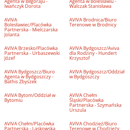
Agenta w Biłgoraju -
Agenta w Bolesławiu -
Iwańczyk Dorota
Walczak Stanisława
AVIVA
AVIVA Brodnica/Biuro
Bolesławiec/Placówka
Terenowe w Brodnicy
Partnerska - Mielczarska
Jolanta
AVIVA Brzesko/Placówka
AVIVA Bydgoszcz/Aviva
Partnerska - Urbaszewski
dla Rodziny - Hundert
Józef
Krzysztof
AVIVA Bydgoszcz/Biuro
AVIVA Bydgoszcz/Oddział
Agenta w Bydgoszczy -
w Bydgoszczy
Bathis Zbyszek
AVIVA Bytom/Oddział w
AVIVA Chełm
Bytomiu
Śląski/Placówka
Partnerska - Szymańska
Urszula
AVIVA Chełm/Placówka
AVIVA Chodzież/Biuro
Partnerska - Laskowska
Terenowe w Chodzieży