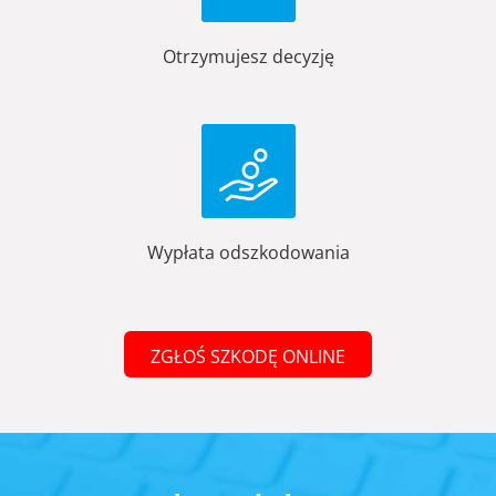
Otrzymujesz decyzję
Wypłata odszkodowania
ZGŁOŚ SZKODĘ ONLINE