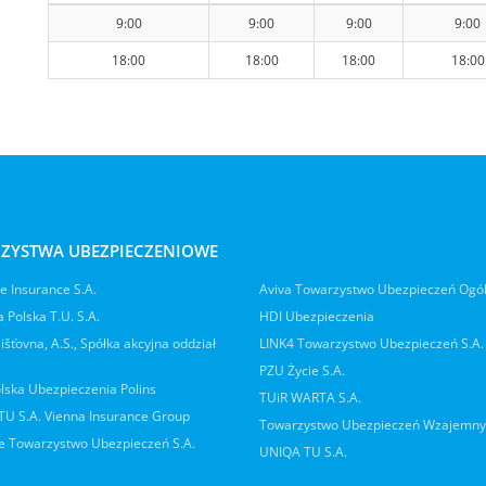
9:00
9:00
9:00
9:00
18:00
18:00
18:00
18:00
ZYSTWA UBEZPIECZENIOWE
 Insurance S.A.
Aviva Towarzystwo Ubezpieczeń Ogó
 Polska T.U. S.A.
HDI Ubezpieczenia
jišťovna, A.S., Spółka akcyjna oddział
LINK4 Towarzystwo Ubezpieczeń S.A.
PZU Życie S.A.
lska Ubezpieczenia Polins
TUiR WARTA S.A.
 TU S.A. Vienna Insurance Group
Towarzystwo Ubezpieczeń Wzajemn
 Towarzystwo Ubezpieczeń S.A.
UNIQA TU S.A.