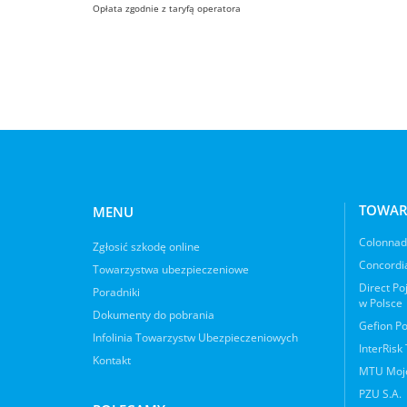
Opłata zgodnie z taryfą operatora
TOWAR
MENU
Colonnade
Zgłosić szkodę online
Concordia
Towarzystwa ubezpieczeniowe
Direct Po
Poradniki
w Polsce
Dokumenty do pobrania
Gefion Po
Infolinia Towarzystw Ubezpieczeniowych
InterRisk
Kontakt
MTU Moje
PZU S.A.