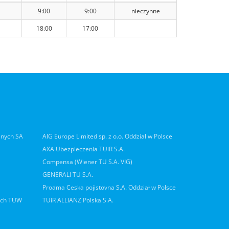
9:00
9:00
nieczynne
18:00
17:00
lnych SA
AIG Europe Limited sp. z o.o. Oddział w Polsce
AXA Ubezpieczenia TUiR S.A.
Compensa (Wiener TU S.A. VIG)
GENERALI TU S.A.
Proama Ceska pojistovna S.A. Oddział w Polsce
ych TUW
TUiR ALLIANZ Polska S.A.