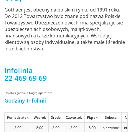
Gothaer jest obecny na polskim rynku od 1991 roku.
Do 2012 Towarzystwo było znane pod nazwą Polskie
Towarzystwo Ubezpieczeniowe. Firma specjalizuje się
ubezpieczeniach osobowych, majątkowych,
finansowych a także komunikacyjnych. Wśród jej
klientów są osoby indywidualne, a także małe i średnie
przedsiębiorstwa.
Infolinia
22 469 69 69
Opłata zgodnie z taryfą operatora
Godziny Infolinii
Poniedziałek
Wtorek
Środa
Czwartek
Piątek
Sobota
Nied
8:00
8:00
8:00
8:00
8:00
nieczynne
niec