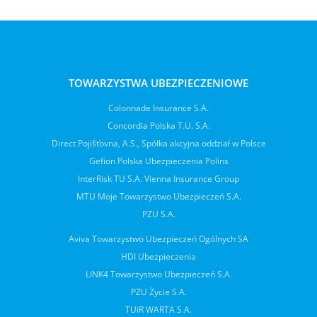
TOWARZYSTWA UBEZPIECZENIOWE
Colonnade Insurance S.A.
Concordia Polska T.U. S.A.
Direct Pojišťovna, A.S., Spółka akcyjna oddział w Polsce
Gefion Polska Ubezpieczenia Polins
InterRisk TU S.A. Vienna Insurance Group
MTU Moje Towarzystwo Ubezpieczeń S.A.
PZU S.A.
Aviva Towarzystwo Ubezpieczeń Ogólnych SA
HDI Ubezpieczenia
LINK4 Towarzystwo Ubezpieczeń S.A.
PZU Życie S.A.
TUiR WARTA S.A.