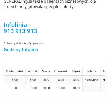
GENERALI myśli także o klientach biznesowych, dla
których przygotowała specjalne oferty.
Infolinia
913 913 913
Opłata zgodnie z taryfą operatora
Godziny Infolinii
Poniedziałek
Wtorek
Środa
Czwartek
Piątek
Sobota
Nied
8:00
8:00
8:00
8:00
8:00
nieczynne
niec
18:00
18:00
18:00
18:00
18:00