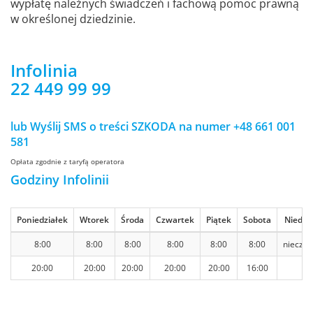
wypłatę należnych świadczeń i fachową pomoc prawną
w określonej dziedzinie.
Infolinia
22 449 99 99
lub Wyślij SMS o treści SZKODA na numer +48 661 001
581
Opłata zgodnie z taryfą operatora
Godziny Infolinii
Poniedziałek
Wtorek
Środa
Czwartek
Piątek
Sobota
Niedzie
8:00
8:00
8:00
8:00
8:00
8:00
nieczy
20:00
20:00
20:00
20:00
20:00
16:00