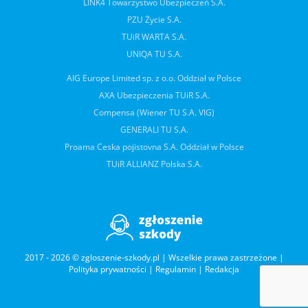
LINK4 Towarzystwo Ubezpieczeń S.A.
PZU Życie S.A.
TUiR WARTA S.A.
UNIQA TU S.A.
AIG Europe Limited sp. z o.o. Oddział w Polsce
AXA Ubezpieczenia TUiR S.A.
Compensa (Wiener TU S.A. VIG)
GENERALI TU S.A.
Proama Ceska pojistovna S.A. Oddział w Polsce
TUiR ALLIANZ Polska S.A.
2017 - 2026 © zgloszenie-szkody.pl | Wszelkie prawa zastrzeżone |
Polityka prywatności
|
Regulamin
|
Redakcja