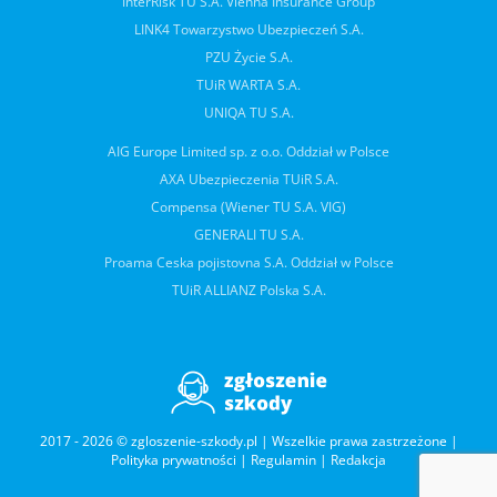
InterRisk TU S.A. Vienna Insurance Group
LINK4 Towarzystwo Ubezpieczeń S.A.
PZU Życie S.A.
TUiR WARTA S.A.
UNIQA TU S.A.
AIG Europe Limited sp. z o.o. Oddział w Polsce
AXA Ubezpieczenia TUiR S.A.
Compensa (Wiener TU S.A. VIG)
GENERALI TU S.A.
Proama Ceska pojistovna S.A. Oddział w Polsce
TUiR ALLIANZ Polska S.A.
2017 - 2026 © zgloszenie-szkody.pl | Wszelkie prawa zastrzeżone |
Polityka prywatności
|
Regulamin
|
Redakcja