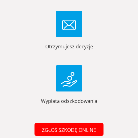
Otrzymujesz decyzję
Wypłata odszkodowania
ZGŁOŚ SZKODĘ ONLINE