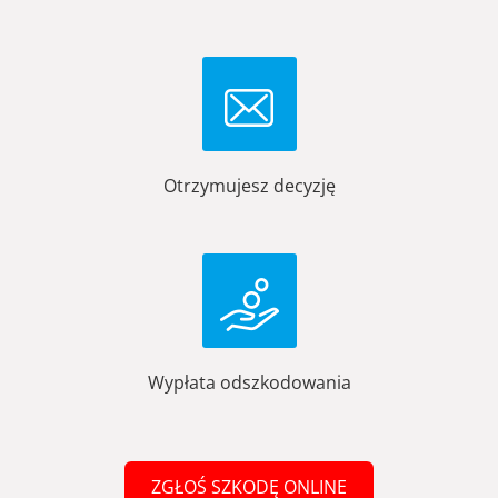
Otrzymujesz decyzję
Wypłata odszkodowania
ZGŁOŚ SZKODĘ ONLINE