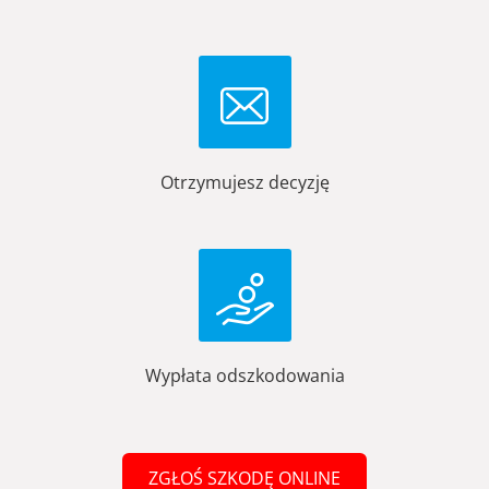
Otrzymujesz decyzję
Wypłata odszkodowania
ZGŁOŚ SZKODĘ ONLINE