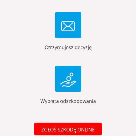
Otrzymujesz decyzję
Wypłata odszkodowania
ZGŁOŚ SZKODĘ ONLINE