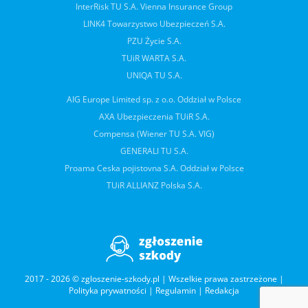
InterRisk TU S.A. Vienna Insurance Group
LINK4 Towarzystwo Ubezpieczeń S.A.
PZU Życie S.A.
TUiR WARTA S.A.
UNIQA TU S.A.
AIG Europe Limited sp. z o.o. Oddział w Polsce
AXA Ubezpieczenia TUiR S.A.
Compensa (Wiener TU S.A. VIG)
GENERALI TU S.A.
Proama Ceska pojistovna S.A. Oddział w Polsce
TUiR ALLIANZ Polska S.A.
2017 - 2026 © zgloszenie-szkody.pl | Wszelkie prawa zastrzeżone |
Polityka prywatności
|
Regulamin
|
Redakcja