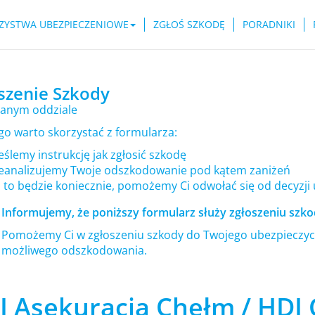
ZYSTWA UBEZPIECZENIOWE
ZGŁOŚ SZKODĘ
PORADNIKI
szenie Szkody
anym oddziale
go warto skorzystać z formularza:
ślemy instrukcję jak zgłosić szkodę
eanalizujemy Twoje odszkodowanie pod kątem zaniżeń
i to będzie koniecznie, pomożemy Ci odwołać się od decyzji
Informujemy, że poniższy formularz służy zgłoszeniu szkod
Pomożemy Ci w zgłoszeniu szkody do Twojego ubezpieczyci
możliwego odszkodowania.
I Asekuracja Chełm / HDI