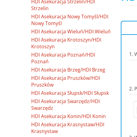
HDI Asekuracja Strzelin/HDI
Strzelin
HDI Asekuracja Nowy Tomyśl/HDI
Nowy Tomyśl
HDI Asekuracja Wieluń/HDI Wieluń
HDI Asekuracja Krotoszyn/HDI
Krotoszyn
1. 
HDI Asekuracja Poznań/HDI
Poznań
HDI Asekuracja Brzeg/HDI Brzeg
HDI Asekuracja Pruszków/HDI
Pruszków
2. 
HDI Asekuracja Słupsk/HDI Słupsk
HDI Asekuracja Swarzędz/HDI
Swarzędz
HDI Asekuracja Konin/HDI Konin
HDI Asekuracja Krasnystaw/HDI
Krasnystaw