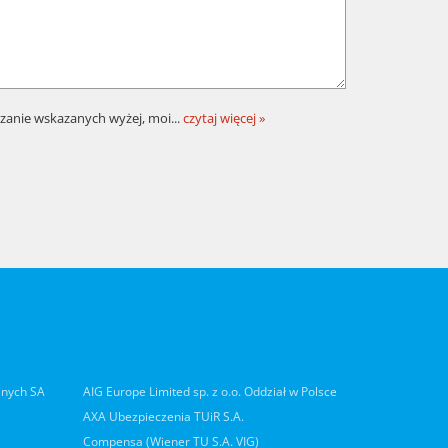
zanie wskazanych wyżej, moi
...
czytaj więcej »
lnych SA
AIG Europe Limited sp. z o.o. Oddział w Polsce
AXA Ubezpieczenia TUiR S.A.
Compensa (Wiener TU S.A. VIG)