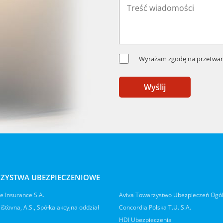
Wyrażam zgodę na przetwar
Wyślij
ZYSTWA UBEZPIECZENIOWE
 Insurance S.A.
Aviva Towarzystwo Ubezpieczeń Ogó
jišťovna, A.S., Spółka akcyjna oddział
Concordia Polska T.U. S.A.
HDI Ubezpieczenia