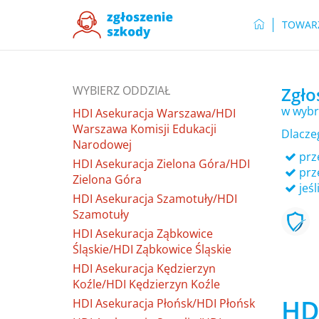
TOWAR
WYBIERZ ODDZIAŁ
Zgło
w wybr
HDI Asekuracja Warszawa/HDI
Warszawa Komisji Edukacji
Dlacze
Narodowej
prze
HDI Asekuracja Zielona Góra/HDI
prz
Zielona Góra
jeśl
HDI Asekuracja Szamotuły/HDI
Szamotuły
HDI Asekuracja Ząbkowice
Śląskie/HDI Ząbkowice Śląskie
HDI Asekuracja Kędzierzyn
Koźle/HDI Kędzierzyn Koźle
HD
HDI Asekuracja Płońsk/HDI Płońsk