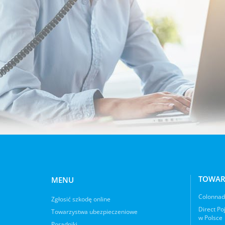
TOWAR
MENU
Colonnade
Zgłosić szkodę online
Direct Po
Towarzystwa ubezpieczeniowe
w Polsce
Poradniki