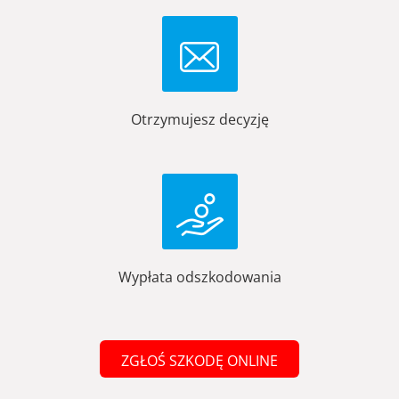
Otrzymujesz decyzję
Wypłata odszkodowania
ZGŁOŚ SZKODĘ ONLINE