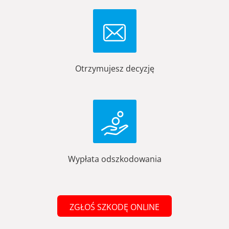
Otrzymujesz decyzję
Wypłata odszkodowania
ZGŁOŚ SZKODĘ ONLINE