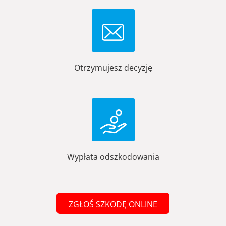
Otrzymujesz decyzję
Wypłata odszkodowania
ZGŁOŚ SZKODĘ ONLINE