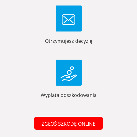
Otrzymujesz decyzję
Wypłata odszkodowania
ZGŁOŚ SZKODĘ ONLINE