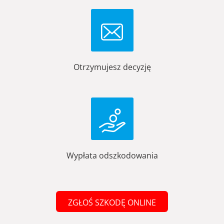
Otrzymujesz decyzję
Wypłata odszkodowania
ZGŁOŚ SZKODĘ ONLINE