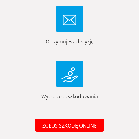
Otrzymujesz decyzję
Wypłata odszkodowania
ZGŁOŚ SZKODĘ ONLINE