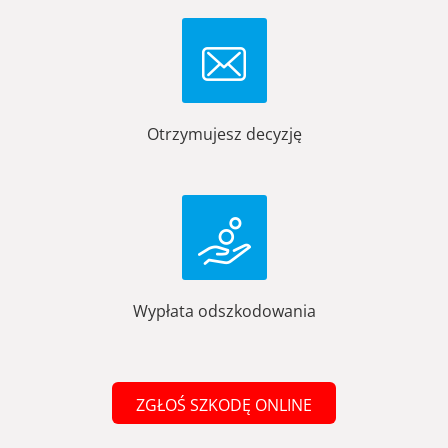
Otrzymujesz decyzję
Wypłata odszkodowania
ZGŁOŚ SZKODĘ ONLINE