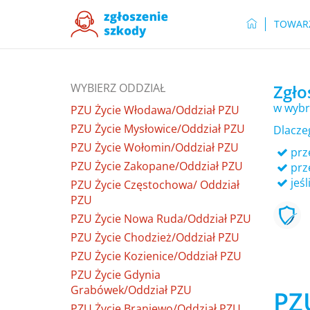
TOWAR
WYBIERZ ODDZIAŁ
Zgło
w wybr
PZU Życie Włodawa/Oddział PZU
PZU Życie Mysłowice/Oddział PZU
Dlacze
PZU Życie Wołomin/Oddział PZU
prze
PZU Życie Zakopane/Oddział PZU
prz
jeśl
PZU Życie Częstochowa/ Oddział
PZU
PZU Życie Nowa Ruda/Oddział PZU
PZU Życie Chodzież/Oddział PZU
PZU Życie Kozienice/Oddział PZU
PZU Życie Gdynia
Grabówek/Oddział PZU
PZU
PZU Życie Braniewo/Oddział PZU