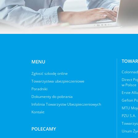
TOWAR
MENU
Colonnade
Zgłosić szkodę online
Direct Po
Towarzystwa ubezpieczeniowe
w Polsce
Poradniki
Erste All
Dokumenty do pobrania
Gefion Po
Infolinia Towarzystw Ubezpieczeniowych
MTU Moje
Kontakt
PZU S.A.
Towarzys
POLECAMY
Unum Życ