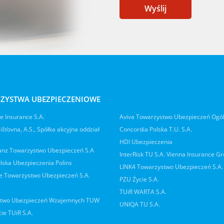
Wyślij
ZYSTWA UBEZPIECZENIOWE
 Insurance S.A.
Aviva Towarzystwo Ubezpieczeń Ogó
jišťovna, A.S., Spółka akcyjna oddział
Concordia Polska T.U. S.A.
HDI Ubezpieczenia
ianz Towarzystwo Ubezpieczeń S.A
InterRisk TU S.A. Vienna Insurance G
lska Ubezpieczenia Polins
LINK4 Towarzystwo Ubezpieczeń S.A.
 Towarzystwo Ubezpieczeń S.A.
PZU Życie S.A.
TUiR WARTA S.A.
two Ubezpieczeń Wzajemnych TUW
UNIQA TU S.A.
ie TUiR S.A.