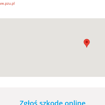
w.pzu.pl
Zgłoś szkodę online