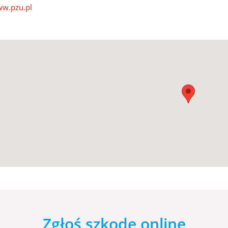
w.pzu.pl
Zgłoś szkodę online