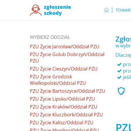
TOWAR
WYBIERZ ODDZIAŁ
Zgło
w wybr
PZU Życie Jarosław/Oddział PZU
PZU Życie Golub Dobrzyń/Oddział
Dlacze
PZU
prze
PZU Życie Cieszyn/Oddział PZU
prz
PZU Życie Grodzisk
jeśl
Wielkopolski/Oddzial PZU
PZU Życie Bartoszyce/Oddział PZU
PZU Życie Lipsko/Oddział PZU
PZU Życie Kraków/Oddział PZU
PZU Życie Kluczbork/Oddział PZU
PZU Życie Kalisz/Oddzial PZU
PZ
PZU Życie Mogilno/Oddział PZU