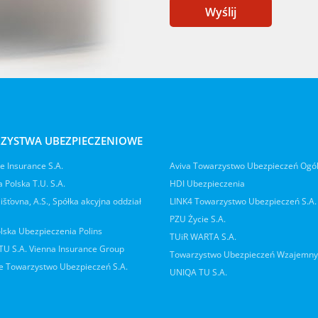
Wyślij
ZYSTWA UBEZPIECZENIOWE
 Insurance S.A.
Aviva Towarzystwo Ubezpieczeń Ogó
 Polska T.U. S.A.
HDI Ubezpieczenia
jišťovna, A.S., Spółka akcyjna oddział
LINK4 Towarzystwo Ubezpieczeń S.A.
PZU Życie S.A.
lska Ubezpieczenia Polins
TUiR WARTA S.A.
 TU S.A. Vienna Insurance Group
Towarzystwo Ubezpieczeń Wzajemn
 Towarzystwo Ubezpieczeń S.A.
UNIQA TU S.A.