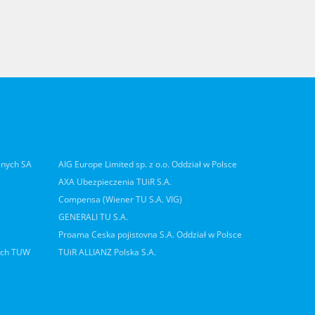
lnych SA
AIG Europe Limited sp. z o.o. Oddział w Polsce
AXA Ubezpieczenia TUiR S.A.
Compensa (Wiener TU S.A. VIG)
GENERALI TU S.A.
Proama Ceska pojistovna S.A. Oddział w Polsce
ych TUW
TUiR ALLIANZ Polska S.A.