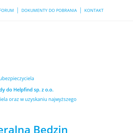
FORUM
DOKUMENTY DO POBRANIA
KONTAKT
 ubezpieczyciela
y do Helpfind sp. z o.o.
ela oraz w uzyskaniu najwyższego
eralna Będzin