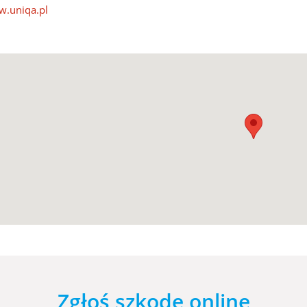
.uniqa.pl
Zgłoś szkodę online