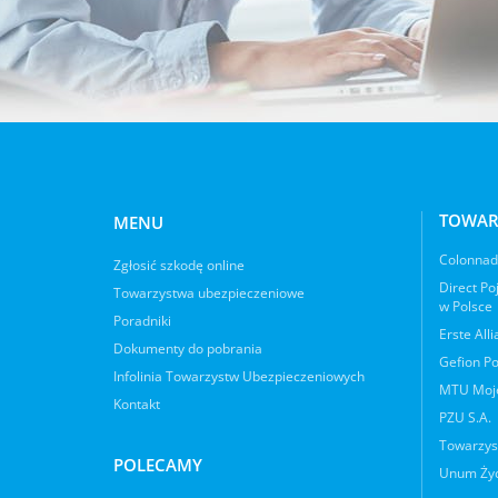
TOWAR
MENU
Colonnade
Zgłosić szkodę online
Direct Po
Towarzystwa ubezpieczeniowe
w Polsce
Poradniki
Erste All
Dokumenty do pobrania
Gefion Po
Infolinia Towarzystw Ubezpieczeniowych
MTU Moje
Kontakt
PZU S.A.
Towarzys
POLECAMY
Unum Życ