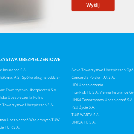
Wyślij
ZYSTWA UBEZPIECZENIOWE
 Insurance S.A.
Aviva Towarzystwo Ubezpieczeń Ogó
jišťovna, A.S., Spółka akcyjna oddział
Concordia Polska T.U. S.A.
HDI Ubezpieczenia
ianz Towarzystwo Ubezpieczeń S.A
InterRisk TU S.A. Vienna Insurance G
lska Ubezpieczenia Polins
LINK4 Towarzystwo Ubezpieczeń S.A.
 Towarzystwo Ubezpieczeń S.A.
PZU Życie S.A.
TUiR WARTA S.A.
two Ubezpieczeń Wzajemnych TUW
UNIQA TU S.A.
ie TUiR S.A.