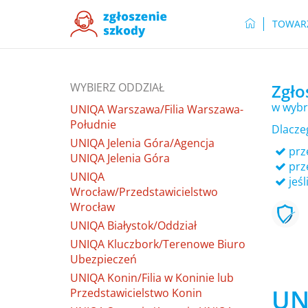
TOWAR
WYBIERZ ODDZIAŁ
Zgło
w wybr
UNIQA Warszawa/Filia Warszawa-
Południe
Dlacze
UNIQA Jelenia Góra/Agencja
prze
UNIQA Jelenia Góra
prz
UNIQA
jeśl
Wrocław/Przedstawicielstwo
Wrocław
UNIQA Białystok/Oddział
UNIQA Kluczbork/Terenowe Biuro
Ubezpieczeń
UNIQA Konin/Filia w Koninie lub
UN
Przedstawicielstwo Konin