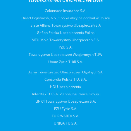
TOWARZYSTWA UBEZPIECZENIOWE
Colonnade Insurance S.A.
Direct Pojišťovna, A.S., Spółka akcyjna oddział w Polsce
Erste Allianz Towarzystwo Ubezpieczeń S.A
Gefion Polska Ubezpieczenia Polins
MTU Moje Towarzystwo Ubezpieczeń S.A.
PZU S.A.
Towarzystwo Ubezpieczeń Wzajemnych TUW
Unum Życie TUiR S.A.
Aviva Towarzystwo Ubezpieczeń Ogólnych SA
Concordia Polska T.U. S.A.
HDI Ubezpieczenia
InterRisk TU S.A. Vienna Insurance Group
LINK4 Towarzystwo Ubezpieczeń S.A.
PZU Życie S.A.
TUiR WARTA S.A.
UNIQA TU S.A.