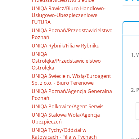
Przedstawicielstwo Siedlce
UNIQA Rawicz/Biuro Handlowo-
Usługowo-Ubezpieczeniowe
FUTURA
UNIQA Poznań/Przedstawicielstwo
Poznań
UNIQA Rybnik/Filia w Rybniku
UNIQA
1. 
Ostrołęka/Przedstawicielstwo
Ostrołęka
UNIQA Świecie n. Wisłą/Euroagent
Sp. z o.o. - Biuro Terenowe
2. 
UNIQA Poznań/Agencja Generalna
Poznań
UNIQA Polkowice/Agent Serwis
UNIQA Stalowa Wola/Agencja
Ubezpieczeń
UNIQA Tychy/Oddział w
Katowicach - Filia w Tychach