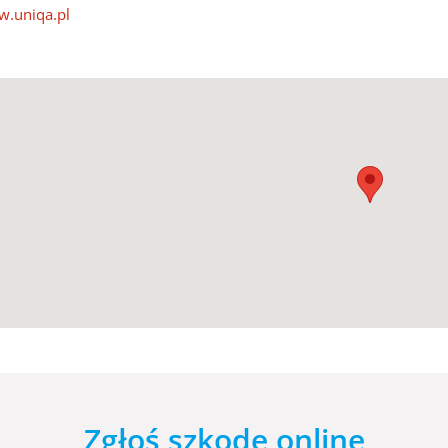
.uniqa.pl
Zgłoś szkodę online