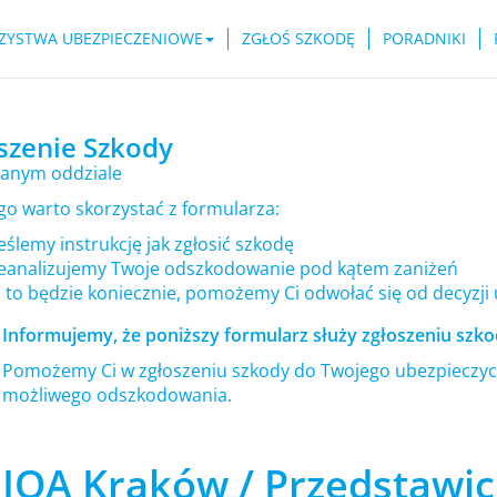
ZYSTWA UBEZPIECZENIOWE
ZGŁOŚ SZKODĘ
PORADNIKI
szenie Szkody
anym oddziale
go warto skorzystać z formularza:
ślemy instrukcję jak zgłosić szkodę
eanalizujemy Twoje odszkodowanie pod kątem zaniżeń
i to będzie koniecznie, pomożemy Ci odwołać się od decyzji
Informujemy, że poniższy formularz służy zgłoszeniu szkod
Pomożemy Ci w zgłoszeniu szkody do Twojego ubezpieczyci
możliwego odszkodowania.
IQA Kraków / Przedstawic