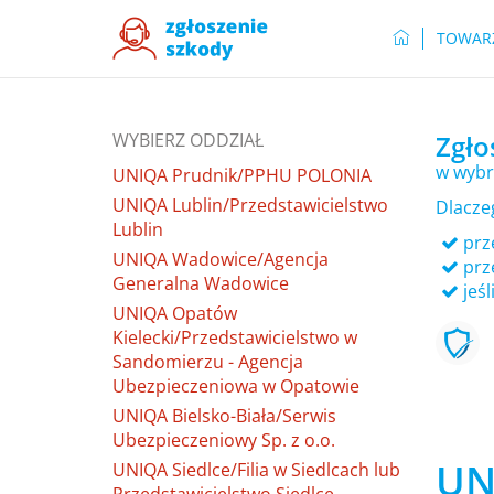
TOWAR
WYBIERZ ODDZIAŁ
Zgło
w wybr
UNIQA Prudnik/PPHU POLONIA
UNIQA Lublin/Przedstawicielstwo
Dlacze
Lublin
prze
UNIQA Wadowice/Agencja
prz
Generalna Wadowice
jeśl
UNIQA Opatów
Kielecki/Przedstawicielstwo w
Sandomierzu - Agencja
Ubezpieczeniowa w Opatowie
UNIQA Bielsko-Biała/Serwis
Ubezpieczeniowy Sp. z o.o.
UN
UNIQA Siedlce/Filia w Siedlcach lub