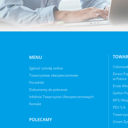
TOWAR
MENU
Colonnade
Zgłosić szkodę online
Direct Po
Towarzystwa ubezpieczeniowe
w Polsce
Poradniki
Erste All
Dokumenty do pobrania
Gefion Po
Infolinia Towarzystw Ubezpieczeniowych
MTU Moje
Kontakt
PZU S.A.
Towarzys
POLECAMY
Unum Życ