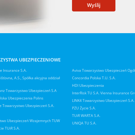
Wyślij
ZYSTWA UBEZPIECZENIOWE
 Insurance S.A.
Aviva Towarzystwo Ubezpieczeń Ogó
jišťovna, A.S., Spółka akcyjna oddział
Concordia Polska T.U. S.A.
HDI Ubezpieczenia
ianz Towarzystwo Ubezpieczeń S.A
InterRisk TU S.A. Vienna Insurance G
lska Ubezpieczenia Polins
LINK4 Towarzystwo Ubezpieczeń S.A.
 Towarzystwo Ubezpieczeń S.A.
PZU Życie S.A.
TUiR WARTA S.A.
two Ubezpieczeń Wzajemnych TUW
UNIQA TU S.A.
ie TUiR S.A.