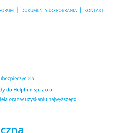
FORUM
DOKUMENTY DO POBRANIA
KONTAKT
 ubezpieczyciela
y do Helpfind sp. z o.o.
ela oraz w uzyskaniu najwyższego
ączna