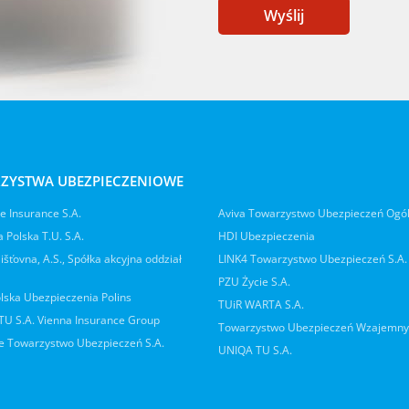
Wyślij
ZYSTWA UBEZPIECZENIOWE
 Insurance S.A.
Aviva Towarzystwo Ubezpieczeń Ogó
 Polska T.U. S.A.
HDI Ubezpieczenia
jišťovna, A.S., Spółka akcyjna oddział
LINK4 Towarzystwo Ubezpieczeń S.A.
PZU Życie S.A.
lska Ubezpieczenia Polins
TUiR WARTA S.A.
 TU S.A. Vienna Insurance Group
Towarzystwo Ubezpieczeń Wzajemn
 Towarzystwo Ubezpieczeń S.A.
UNIQA TU S.A.