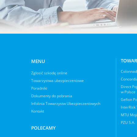
TOWAR
MENU
Colonnade
Zgłosić szkodę online
Concordia
Towarzystwa ubezpieczeniowe
Direct Po
Poradniki
w Polsce
Dokumenty do pobrania
Gefion Po
Infolinia Towarzystw Ubezpieczeniowych
InterRisk
Kontakt
MTU Moje
PZU S.A.
POLECAMY