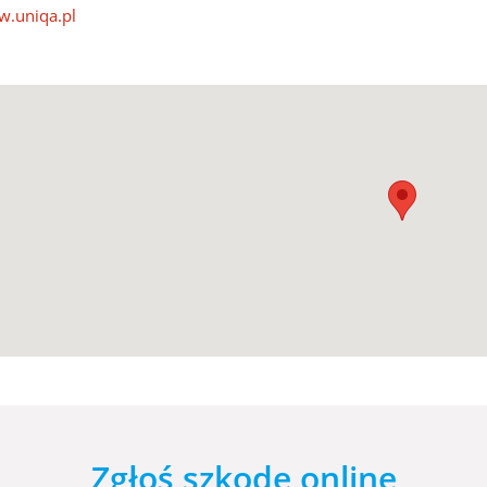
.uniqa.pl
Zgłoś szkodę online