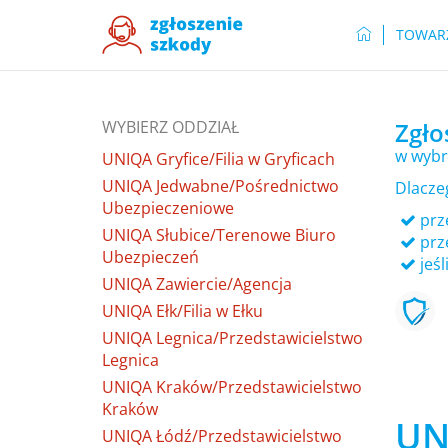
TOWAR
WYBIERZ ODDZIAŁ
Zgło
w wybr
UNIQA Gryfice/Filia w Gryficach
UNIQA Jedwabne/Pośrednictwo
Dlacze
Ubezpieczeniowe
prze
UNIQA Słubice/Terenowe Biuro
prz
Ubezpieczeń
jeśl
UNIQA Zawiercie/Agencja
UNIQA Ełk/Filia w Ełku
UNIQA Legnica/Przedstawicielstwo
Legnica
UNIQA Kraków/Przedstawicielstwo
Kraków
UN
UNIQA Łódź/Przedstawicielstwo