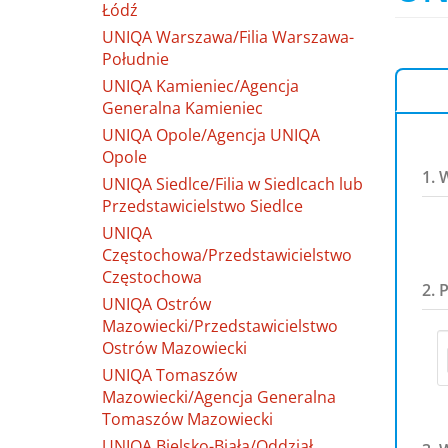
Łódź
UNIQA Warszawa/Filia Warszawa-
Południe
UNIQA Kamieniec/Agencja
Generalna Kamieniec
UNIQA Opole/Agencja UNIQA
Opole
1. 
UNIQA Siedlce/Filia w Siedlcach lub
Przedstawicielstwo Siedlce
UNIQA
Częstochowa/Przedstawicielstwo
Częstochowa
2. 
UNIQA Ostrów
Mazowiecki/Przedstawicielstwo
Ostrów Mazowiecki
UNIQA Tomaszów
Mazowiecki/Agencja Generalna
Tomaszów Mazowiecki
UNIQA Bielsko-Biała/Oddział