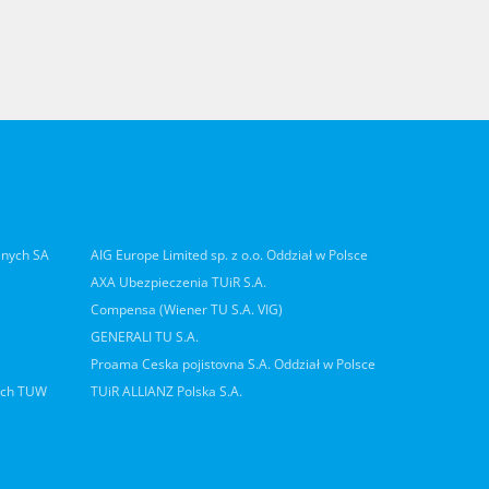
lnych SA
AIG Europe Limited sp. z o.o. Oddział w Polsce
AXA Ubezpieczenia TUiR S.A.
Compensa (Wiener TU S.A. VIG)
GENERALI TU S.A.
Proama Ceska pojistovna S.A. Oddział w Polsce
ych TUW
TUiR ALLIANZ Polska S.A.