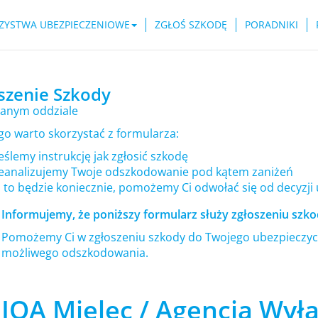
ZYSTWA UBEZPIECZENIOWE
ZGŁOŚ SZKODĘ
PORADNIKI
szenie Szkody
anym oddziale
go warto skorzystać z formularza:
ślemy instrukcję jak zgłosić szkodę
eanalizujemy Twoje odszkodowanie pod kątem zaniżeń
i to będzie koniecznie, pomożemy Ci odwołać się od decyzji
Informujemy, że poniższy formularz służy zgłoszeniu szkod
Pomożemy Ci w zgłoszeniu szkody do Twojego ubezpieczyci
możliwego odszkodowania.
IQA Mielec / Agencja Wył