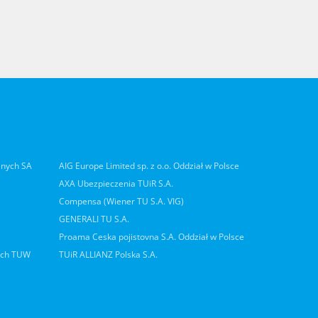
lnych SA
AIG Europe Limited sp. z o.o. Oddział w Polsce
AXA Ubezpieczenia TUiR S.A.
Compensa (Wiener TU S.A. VIG)
GENERALI TU S.A.
Proama Ceska pojistovna S.A. Oddział w Polsce
ych TUW
TUiR ALLIANZ Polska S.A.