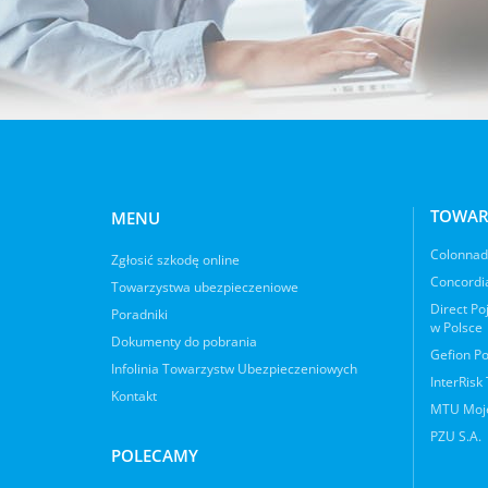
TOWAR
MENU
Colonnade
Zgłosić szkodę online
Concordia
Towarzystwa ubezpieczeniowe
Direct Po
Poradniki
w Polsce
Dokumenty do pobrania
Gefion Po
Infolinia Towarzystw Ubezpieczeniowych
InterRisk
Kontakt
MTU Moje
PZU S.A.
POLECAMY