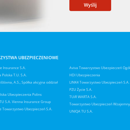
Wyślij
ZYSTWA UBEZPIECZENIOWE
 Insurance S.A.
Aviva Towarzystwo Ubezpieczeń Ogó
 Polska T.U. S.A.
HDI Ubezpieczenia
jišťovna, A.S., Spółka akcyjna oddział
LINK4 Towarzystwo Ubezpieczeń S.A.
PZU Życie S.A.
lska Ubezpieczenia Polins
TUiR WARTA S.A.
 TU S.A. Vienna Insurance Group
Towarzystwo Ubezpieczeń Wzajemn
 Towarzystwo Ubezpieczeń S.A.
UNIQA TU S.A.