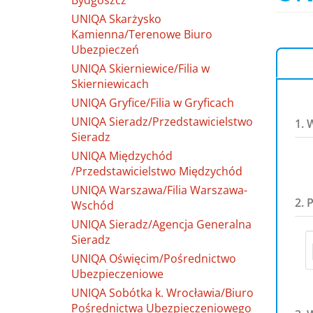
Bydgoszcz
UNIQA Skarżysko
Kamienna/Terenowe Biuro
Ubezpieczeń
UNIQA Skierniewice/Filia w
Skierniewicach
UNIQA Gryfice/Filia w Gryficach
UNIQA Sieradz/Przedstawicielstwo
1. 
Sieradz
UNIQA Międzychód
/Przedstawicielstwo Międzychód
UNIQA Warszawa/Filia Warszawa-
2. 
Wschód
UNIQA Sieradz/Agencja Generalna
Sieradz
UNIQA Oświęcim/Pośrednictwo
Ubezpieczeniowe
UNIQA Sobótka k. Wrocławia/Biuro
Pośrednictwa Ubezpieczeniowego