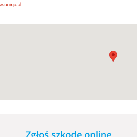
.uniqa.pl
Zgłoś szkodę online