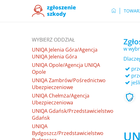
TOWAR
WYBIERZ ODDZIAŁ
Zgło
w wybr
UNIQA Jelenia Góra/Agencja
UNIQA Jelenia Góra
Dlacze
UNIQA Opole/Agencja UNIQA
prze
Opole
prz
UNIQA Zambrów/Pośrednictwo
jeśl
Ubezpieczeniowe
UNIQA Chełmża/Agencja
Ubezpieczeniowa
UNIQA Gdańsk/Przedstawicielstwo
Gdańsk
UNIQA
UN
Bydgoszcz/Przedstawicielstwo