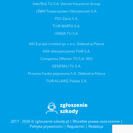
InterRisk TU S.A. Vienna Insurance Group
LINK4 Towarzystwo Ubezpieczeń S.A.
PZU Życie S.A.
TUiR WARTA S.A.
UNIQA TU S.A.
AIG Europe Limited sp. z o.o. Oddział w Polsce
AXA Ubezpieczenia TUiR S.A.
Compensa (Wiener TU S.A. VIG)
GENERALI TU S.A.
Proama Ceska pojistovna S.A. Oddział w Polsce
TUiR ALLIANZ Polska S.A.
2017 - 2026 © zgloszenie-szkody.pl | Wszelkie prawa zastrzeżone |
Polityka prywatności
|
Regulamin
|
Redakcja