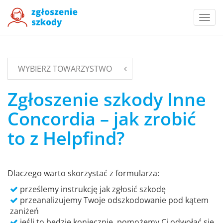
Togg
navi
WYBIERZ TOWARZYSTWO
Zgłoszenie szkody Inne
Concordia – jak zrobić
to z Helpfind?
Dlaczego warto skorzystać z formularza:
prześlemy instrukcję jak zgłosić szkodę
przeanalizujemy Twoje odszkodowanie pod kątem
zaniżeń
jeśli to będzie koniecznie, pomożemy Ci odwołać się