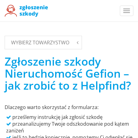
Togg
navi
WYBIERZ TOWARZYSTWO
Zgłoszenie szkody
Nieruchomość Gefion –
jak zrobić to z Helpfind?
Dlaczego warto skorzystać z formularza:
prześlemy instrukcję jak zgłosić szkodę
przeanalizujemy Twoje odszkodowanie pod kątem
zaniżeń
jeśli to będzie koniecznie, pomożemy Ci odwołać się