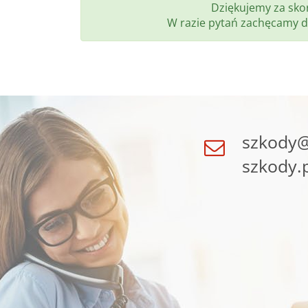
Dziękujemy za skor
W razie pytań zachęcamy d
szkody@
szkody.p