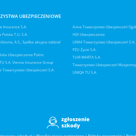
ZYSTWA UBEZPIECZENIOWE
 Insurance S.A.
Aviva Towarzystwo Ubezpieczeń Ogó
 Polska T.U. S.A.
HDI Ubezpieczenia
jišťovna, A.S., Spółka akcyjna oddział
LINK4 Towarzystwo Ubezpieczeń S.A.
PZU Życie S.A.
lska Ubezpieczenia Polins
TUiR WARTA S.A.
 TU S.A. Vienna Insurance Group
Towarzystwo Ubezpieczeń Wzajemn
 Towarzystwo Ubezpieczeń S.A.
UNIQA TU S.A.
gloszenie-szkody.pl | Wszelkie prawa zastrzeżone |
Polityka prywatności
|
Regu