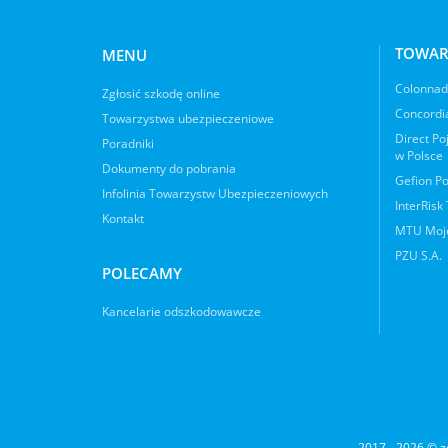
TOWAR
MENU
Colonnade
Zgłosić szkodę online
Concordia
Towarzystwa ubezpieczeniowe
Direct Po
Poradniki
w Polsce
Dokumenty do pobrania
Gefion Po
Infolinia Towarzystw Ubezpieczeniowych
InterRisk
Kontakt
MTU Moje
PZU S.A.
POLECAMY
Kancelarie odszkodowawcze
2017 - 2026 © z