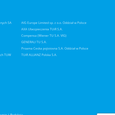
lnych SA
AIG Europe Limited sp. z o.o. Oddział w Polsce
AXA Ubezpieczenia TUiR S.A.
Compensa (Wiener TU S.A. VIG)
GENERALI TU S.A.
Proama Ceska pojistovna S.A. Oddział w Polsce
ych TUW
TUiR ALLIANZ Polska S.A.
lamin
|
Redakcja