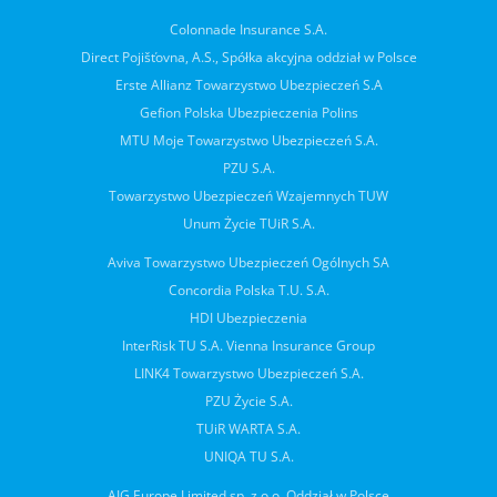
Colonnade Insurance S.A.
Direct Pojišťovna, A.S., Spółka akcyjna oddział w Polsce
Erste Allianz Towarzystwo Ubezpieczeń S.A
Gefion Polska Ubezpieczenia Polins
MTU Moje Towarzystwo Ubezpieczeń S.A.
PZU S.A.
Towarzystwo Ubezpieczeń Wzajemnych TUW
Unum Życie TUiR S.A.
Aviva Towarzystwo Ubezpieczeń Ogólnych SA
Concordia Polska T.U. S.A.
HDI Ubezpieczenia
InterRisk TU S.A. Vienna Insurance Group
LINK4 Towarzystwo Ubezpieczeń S.A.
PZU Życie S.A.
TUiR WARTA S.A.
UNIQA TU S.A.
AIG Europe Limited sp. z o.o. Oddział w Polsce