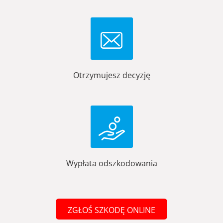
Otrzymujesz decyzję
Wypłata odszkodowania
ZGŁOŚ SZKODĘ ONLINE