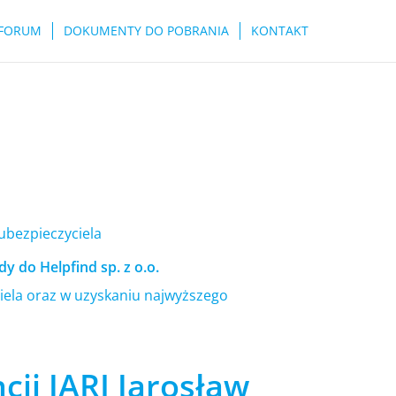
FORUM
DOKUMENTY DO POBRANIA
KONTAKT
 ubezpieczyciela
y do Helpfind sp. z o.o.
ela oraz w uzyskaniu najwyższego
cji JARI Jarosław