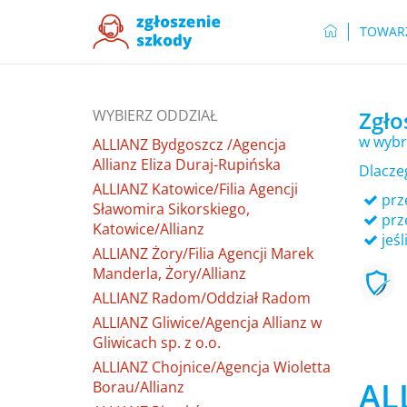
TOWAR
WYBIERZ ODDZIAŁ
Zgło
w wybr
ALLIANZ Bydgoszcz /Agencja
Allianz Eliza Duraj-Rupińska
Dlacze
ALLIANZ Katowice/Filia Agencji
prze
Sławomira Sikorskiego,
prz
Katowice/Allianz
jeśl
ALLIANZ Żory/Filia Agencji Marek
Manderla, Żory/Allianz
ALLIANZ Radom/Oddział Radom
ALLIANZ Gliwice/Agencja Allianz w
Gliwicach sp. z o.o.
ALLIANZ Chojnice/Agencja Wioletta
ALL
Borau/Allianz