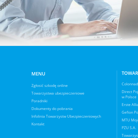
TOWAR
MENU
Colonnade
Zgłosić szkodę online
Direct Po
Towarzystwa ubezpieczeniowe
w Polsce
Poradniki
Erste All
Dokumenty do pobrania
Gefion Po
Infolinia Towarzystw Ubezpieczeniowych
MTU Moje
Kontakt
PZU S.A.
Towarzys