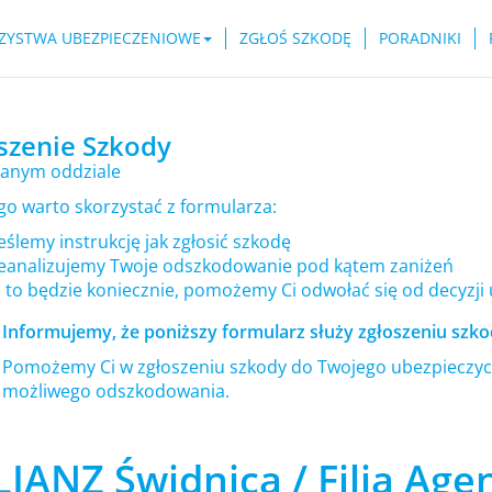
ZYSTWA UBEZPIECZENIOWE
ZGŁOŚ SZKODĘ
PORADNIKI
szenie Szkody
anym oddziale
go warto skorzystać z formularza:
ślemy instrukcję jak zgłosić szkodę
eanalizujemy Twoje odszkodowanie pod kątem zaniżeń
i to będzie koniecznie, pomożemy Ci odwołać się od decyzji
Informujemy, że poniższy formularz służy zgłoszeniu szkod
Pomożemy Ci w zgłoszeniu szkody do Twojego ubezpieczyci
możliwego odszkodowania.
IANZ Świdnica / Filia Agen