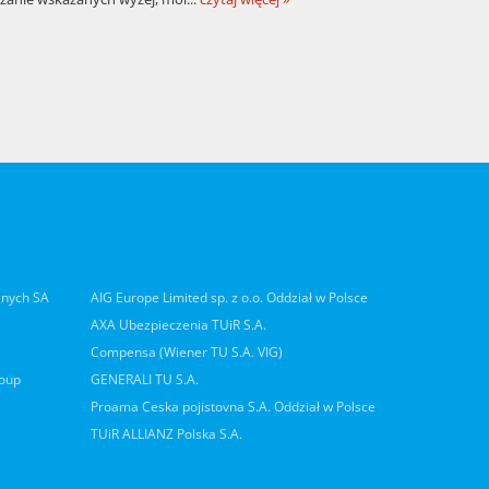
lnych SA
AIG Europe Limited sp. z o.o. Oddział w Polsce
AXA Ubezpieczenia TUiR S.A.
Compensa (Wiener TU S.A. VIG)
roup
GENERALI TU S.A.
Proama Ceska pojistovna S.A. Oddział w Polsce
TUiR ALLIANZ Polska S.A.