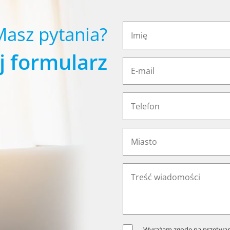
Masz pytania?
j formularz
Wyrażam zgodę na przetwar