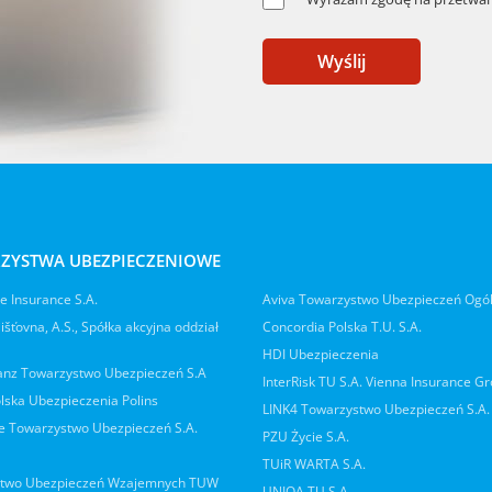
Wyślij
ZYSTWA UBEZPIECZENIOWE
 Insurance S.A.
Aviva Towarzystwo Ubezpieczeń Ogó
jišťovna, A.S., Spółka akcyjna oddział
Concordia Polska T.U. S.A.
HDI Ubezpieczenia
ianz Towarzystwo Ubezpieczeń S.A
InterRisk TU S.A. Vienna Insurance G
lska Ubezpieczenia Polins
LINK4 Towarzystwo Ubezpieczeń S.A.
 Towarzystwo Ubezpieczeń S.A.
PZU Życie S.A.
TUiR WARTA S.A.
two Ubezpieczeń Wzajemnych TUW
UNIQA TU S.A.