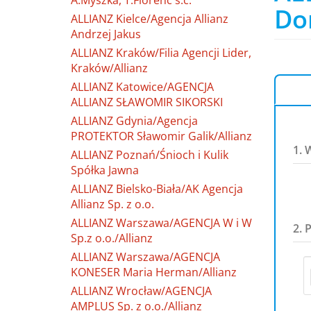
A.Myszka, T.Florenc s.c.
Dom
ALLIANZ Kielce/Agencja Allianz
Andrzej Jakus
ALLIANZ Kraków/Filia Agencji Lider,
Kraków/Allianz
ALLIANZ Katowice/AGENCJA
ALLIANZ SŁAWOMIR SIKORSKI
ALLIANZ Gdynia/Agencja
PROTEKTOR Sławomir Galik/Allianz
1. 
ALLIANZ Poznań/Śnioch i Kulik
Spółka Jawna
ALLIANZ Bielsko-Biała/AK Agencja
Allianz Sp. z o.o.
ALLIANZ Warszawa/AGENCJA W i W
2. 
Sp.z o.o./Allianz
ALLIANZ Warszawa/AGENCJA
KONESER Maria Herman/Allianz
ALLIANZ Wrocław/AGENCJA
AMPLUS Sp. z o.o./Allianz