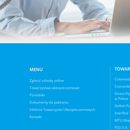
TOWAR
MENU
Colonnade
Zgłosić szkodę online
Concordia
Towarzystwa ubezpieczeniowe
Direct Po
Poradniki
w Polsce
Dokumenty do pobrania
Gefion Po
Infolinia Towarzystw Ubezpieczeniowych
InterRisk
Kontakt
MTU Moje
PZU S.A.