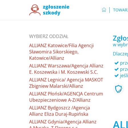
TOWAR
WYBIERZ ODDZIAŁ
Zgło
w wybr
ALLIANZ Katowice/Filia Agencji
Sławomira Sikorskiego,
Dlacze
Katowice/Allianz
prze
ALLIANZ Warszawa/Agencja Allianz
prz
E. Koszewska i M. Koszewski S.C.
jeśl
ALLIANZ Legnica/ Agencja MASKOT
Zbigniew Malarski/Allianz
ALLIANZ Płońsk/AGENCJA Centrum
Ubezpieczeniowe A-Z/Allianz
ALLIANZ Bydgoszcz /Agencja
Allianz Eliza Duraj-Rupińska
AL
ALLIANZ Gdynia/Agencja Allianz