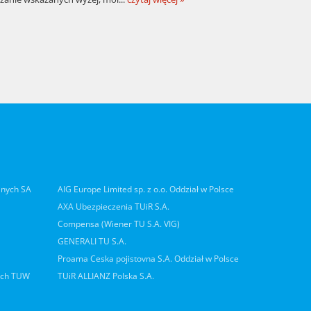
lnych SA
AIG Europe Limited sp. z o.o. Oddział w Polsce
AXA Ubezpieczenia TUiR S.A.
Compensa (Wiener TU S.A. VIG)
GENERALI TU S.A.
Proama Ceska pojistovna S.A. Oddział w Polsce
ych TUW
TUiR ALLIANZ Polska S.A.