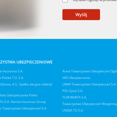
Wyślij
ZYSTWA UBEZPIECZENIOWE
 Insurance S.A.
Aviva Towarzystwo Ubezpieczeń Ogó
 Polska T.U. S.A.
HDI Ubezpieczenia
jišťovna, A.S., Spółka akcyjna oddział
LINK4 Towarzystwo Ubezpieczeń S.A.
PZU Życie S.A.
lska Ubezpieczenia Polins
TUiR WARTA S.A.
 TU S.A. Vienna Insurance Group
Towarzystwo Ubezpieczeń Wzajemn
 Towarzystwo Ubezpieczeń S.A.
UNIQA TU S.A.