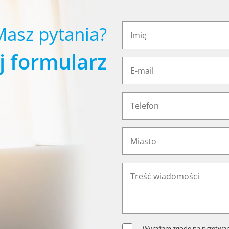
Masz pytania?
j formularz
Wyrażam zgodę na przetwar