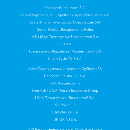
Colonnade Insurance S.A.
Direct Pojišťovna, A.S., Spółka akcyjna oddział w Polsce
Erste Allianz Towarzystwo Ubezpieczeń S.A
Gefion Polska Ubezpieczenia Polins
MTU Moje Towarzystwo Ubezpieczeń S.A.
PZU S.A.
Towarzystwo Ubezpieczeń Wzajemnych TUW
Unum Życie TUiR S.A.
Aviva Towarzystwo Ubezpieczeń Ogólnych SA
Concordia Polska T.U. S.A.
HDI Ubezpieczenia
InterRisk TU S.A. Vienna Insurance Group
LINK4 Towarzystwo Ubezpieczeń S.A.
PZU Życie S.A.
TUiR WARTA S.A.
UNIQA TU S.A.
AIG Europe Limited sp. z o.o. Oddział w Polsce