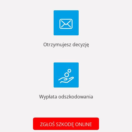
Otrzymujesz decyzję
Wypłata odszkodowania
ZGŁOŚ SZKODĘ ONLINE