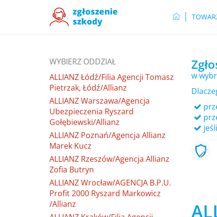
TOWAR
WYBIERZ ODDZIAŁ
Zgło
w wybr
ALLIANZ Łódź/Filia Agencji Tomasz
Pietrzak, Łódź/Allianz
Dlacze
ALLIANZ Warszawa/Agencja
prze
Ubezpieczenia Ryszard
prz
Gołębiewski/Allianz
jeśl
ALLIANZ Poznań/Agencja Allianz
Marek Kucz
ALLIANZ Rzeszów/Agencja Allianz
Zofia Butryn
ALLIANZ Wrocław/AGENCJA B.P.U.
Profit 2000 Ryszard Markowicz
/Allianz
AL