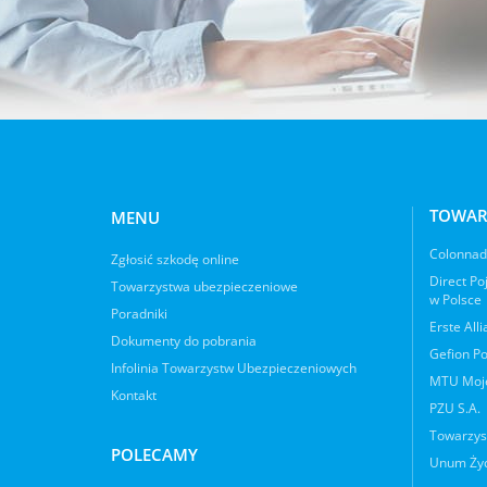
TOWAR
MENU
Colonnade
Zgłosić szkodę online
Direct Po
Towarzystwa ubezpieczeniowe
w Polsce
Poradniki
Erste All
Dokumenty do pobrania
Gefion Po
Infolinia Towarzystw Ubezpieczeniowych
MTU Moje
Kontakt
PZU S.A.
Towarzys
POLECAMY
Unum Życ