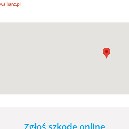
allianz.pl
Zgłoś szkodę online