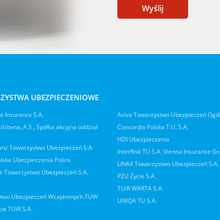
Wyślij
ZYSTWA UBEZPIECZENIOWE
 Insurance S.A.
Aviva Towarzystwo Ubezpieczeń Ogó
jišťovna, A.S., Spółka akcyjna oddział
Concordia Polska T.U. S.A.
HDI Ubezpieczenia
ianz Towarzystwo Ubezpieczeń S.A
InterRisk TU S.A. Vienna Insurance G
lska Ubezpieczenia Polins
LINK4 Towarzystwo Ubezpieczeń S.A.
 Towarzystwo Ubezpieczeń S.A.
PZU Życie S.A.
TUiR WARTA S.A.
two Ubezpieczeń Wzajemnych TUW
UNIQA TU S.A.
ie TUiR S.A.