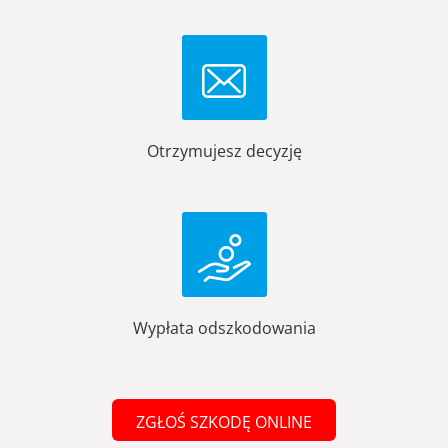
Otrzymujesz decyzję
Wypłata odszkodowania
ZGŁOŚ SZKODĘ ONLINE