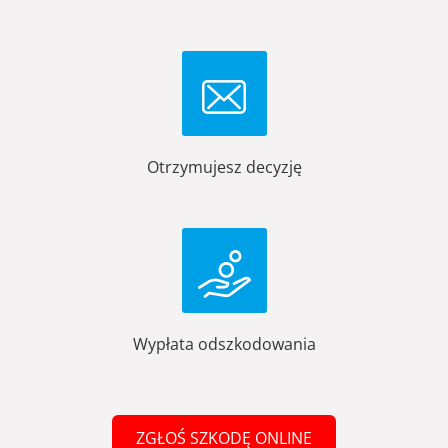
Otrzymujesz decyzję
Wypłata odszkodowania
ZGŁOŚ SZKODĘ ONLINE