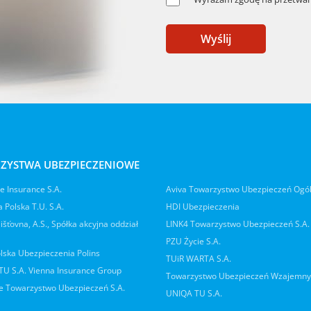
Wyślij
ZYSTWA UBEZPIECZENIOWE
 Insurance S.A.
Aviva Towarzystwo Ubezpieczeń Ogó
 Polska T.U. S.A.
HDI Ubezpieczenia
jišťovna, A.S., Spółka akcyjna oddział
LINK4 Towarzystwo Ubezpieczeń S.A.
PZU Życie S.A.
lska Ubezpieczenia Polins
TUiR WARTA S.A.
 TU S.A. Vienna Insurance Group
Towarzystwo Ubezpieczeń Wzajemn
 Towarzystwo Ubezpieczeń S.A.
UNIQA TU S.A.