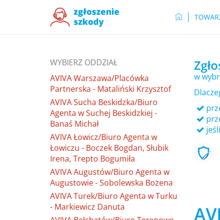
TOWAR
WYBIERZ ODDZIAŁ
Zgło
w wybr
AVIVA Warszawa/Placówka
Partnerska - Mataliński Krzysztof
Dlacze
AVIVA Sucha Beskidzka/Biuro
prze
Agenta w Suchej Beskidzkiej -
prz
Banaś Michał
jeśl
AVIVA Łowicz/Biuro Agenta w
Łowiczu - Boczek Bogdan, Słubik
Irena, Trepto Bogumiła
AVIVA Augustów/Biuro Agenta w
Augustowie - Sobolewska Bożena
AVIVA Turek/Biuro Agenta w Turku
- Markiewicz Danuta
AVI