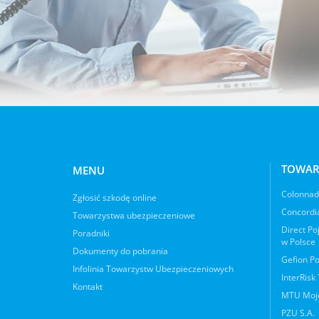
TOWAR
MENU
Colonnade
Zgłosić szkodę online
Concordia
Towarzystwa ubezpieczeniowe
Direct Po
Poradniki
w Polsce
Dokumenty do pobrania
Gefion Po
Infolinia Towarzystw Ubezpieczeniowych
InterRisk
Kontakt
MTU Moje
PZU S.A.