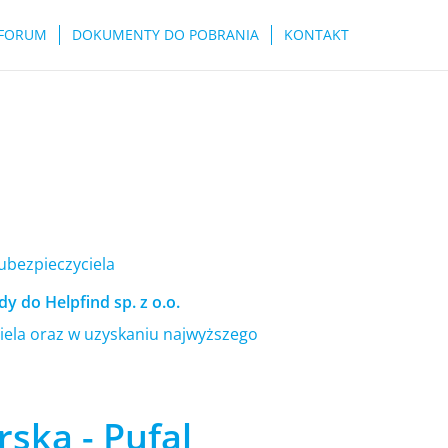
FORUM
DOKUMENTY DO POBRANIA
KONTAKT
 ubezpieczyciela
y do Helpfind sp. z o.o.
ela oraz w uzyskaniu najwyższego
rska - Pufal