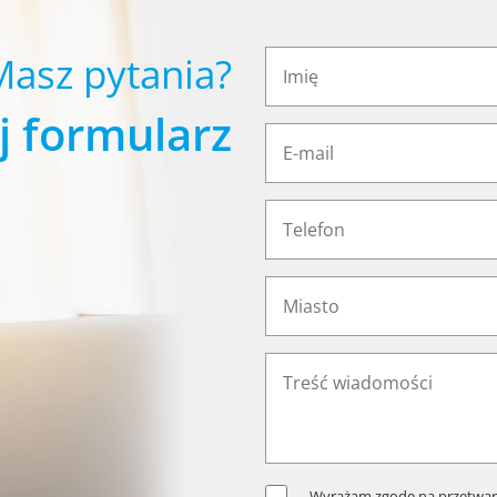
Masz pytania?
j formularz
Wyrażam zgodę na przetwar