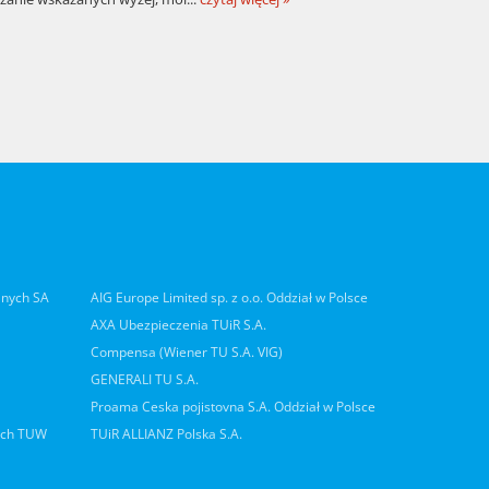
lnych SA
AIG Europe Limited sp. z o.o. Oddział w Polsce
AXA Ubezpieczenia TUiR S.A.
Compensa (Wiener TU S.A. VIG)
GENERALI TU S.A.
Proama Ceska pojistovna S.A. Oddział w Polsce
ych TUW
TUiR ALLIANZ Polska S.A.