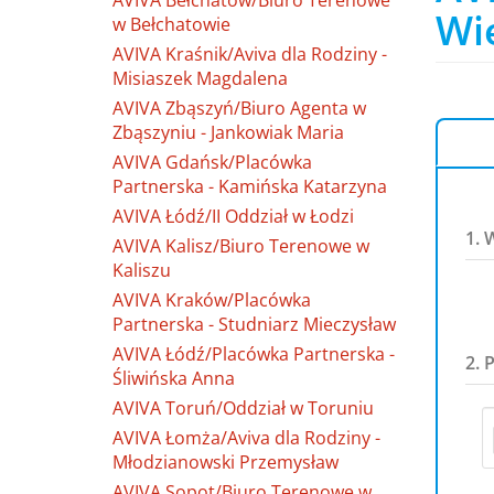
AVIVA Bełchatów/Biuro Terenowe
Wi
w Bełchatowie
AVIVA Kraśnik/Aviva dla Rodziny -
Misiaszek Magdalena
AVIVA Zbąszyń/Biuro Agenta w
Zbąszyniu - Jankowiak Maria
AVIVA Gdańsk/Placówka
Partnerska - Kamińska Katarzyna
AVIVA Łódź/II Oddział w Łodzi
1. 
AVIVA Kalisz/Biuro Terenowe w
Kaliszu
AVIVA Kraków/Placówka
Partnerska - Studniarz Mieczysław
AVIVA Łódź/Placówka Partnerska -
2. 
Śliwińska Anna
AVIVA Toruń/Oddział w Toruniu
AVIVA Łomża/Aviva dla Rodziny -
Młodzianowski Przemysław
AVIVA Sopot/Biuro Terenowe w