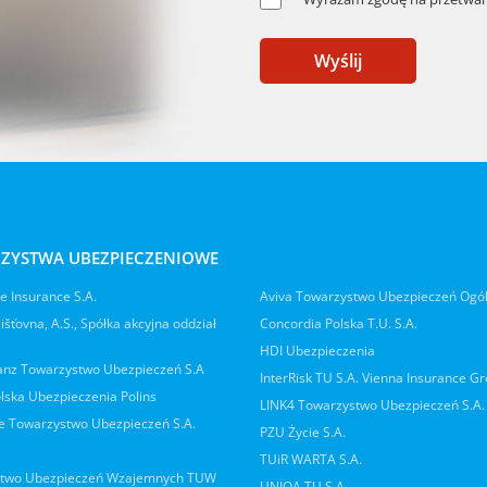
Wyślij
ZYSTWA UBEZPIECZENIOWE
 Insurance S.A.
Aviva Towarzystwo Ubezpieczeń Ogó
jišťovna, A.S., Spółka akcyjna oddział
Concordia Polska T.U. S.A.
HDI Ubezpieczenia
ianz Towarzystwo Ubezpieczeń S.A
InterRisk TU S.A. Vienna Insurance G
lska Ubezpieczenia Polins
LINK4 Towarzystwo Ubezpieczeń S.A.
 Towarzystwo Ubezpieczeń S.A.
PZU Życie S.A.
TUiR WARTA S.A.
two Ubezpieczeń Wzajemnych TUW
UNIQA TU S.A.