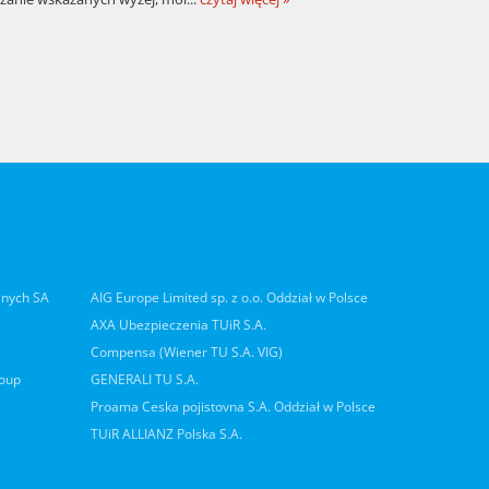
lnych SA
AIG Europe Limited sp. z o.o. Oddział w Polsce
AXA Ubezpieczenia TUiR S.A.
Compensa (Wiener TU S.A. VIG)
roup
GENERALI TU S.A.
Proama Ceska pojistovna S.A. Oddział w Polsce
TUiR ALLIANZ Polska S.A.