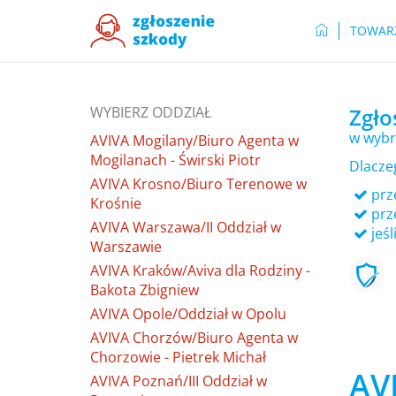
TOWAR
WYBIERZ ODDZIAŁ
Zgło
w wybr
AVIVA Mogilany/Biuro Agenta w
Mogilanach - Świrski Piotr
Dlacze
AVIVA Krosno/Biuro Terenowe w
prze
Krośnie
prz
AVIVA Warszawa/II Oddział w
jeśl
Warszawie
AVIVA Kraków/Aviva dla Rodziny -
Bakota Zbigniew
AVIVA Opole/Oddział w Opolu
AVIVA Chorzów/Biuro Agenta w
Chorzowie - Pietrek Michał
AVI
AVIVA Poznań/III Oddział w