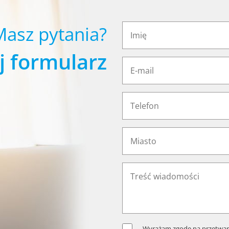
Masz pytania?
j formularz
Wyrażam zgodę na przetwar