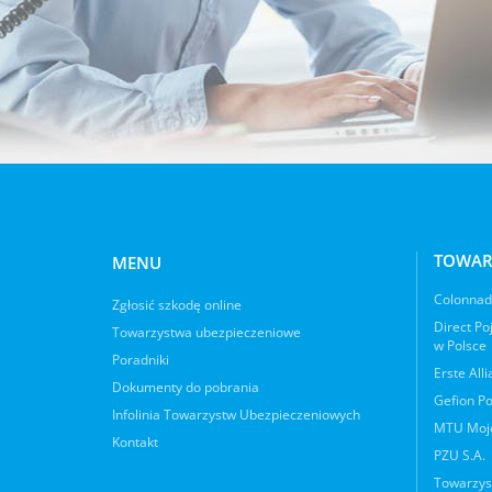
TOWAR
MENU
Colonnade
Zgłosić szkodę online
Direct Po
Towarzystwa ubezpieczeniowe
w Polsce
Poradniki
Erste All
Dokumenty do pobrania
Gefion Po
Infolinia Towarzystw Ubezpieczeniowych
MTU Moje
Kontakt
PZU S.A.
Towarzys