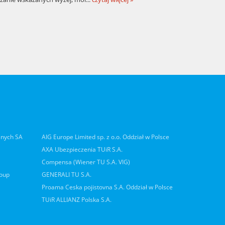
lnych SA
AIG Europe Limited sp. z o.o. Oddział w Polsce
AXA Ubezpieczenia TUiR S.A.
Compensa (Wiener TU S.A. VIG)
roup
GENERALI TU S.A.
Proama Ceska pojistovna S.A. Oddział w Polsce
TUiR ALLIANZ Polska S.A.