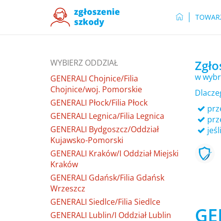
TOWAR
WYBIERZ ODDZIAŁ
Zgło
w wybr
GENERALI Chojnice/Filia
Chojnice/woj. Pomorskie
Dlacze
GENERALI Płock/Filia Płock
prze
GENERALI Legnica/Filia Legnica
prz
GENERALI Bydgoszcz/Oddział
jeśl
Kujawsko-Pomorski
GENERALI Kraków/I Oddział Miejski
Kraków
GENERALI Gdańsk/Filia Gdańsk
Wrzeszcz
GENERALI Siedlce/Filia Siedlce
GE
GENERALI Lublin/I Oddział Lublin