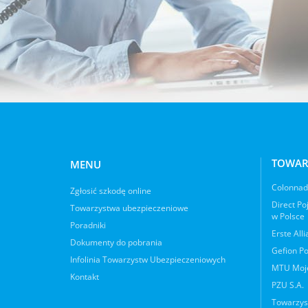
TOWAR
MENU
Colonnade
Zgłosić szkodę online
Direct Po
Towarzystwa ubezpieczeniowe
w Polsce
Poradniki
Erste All
Dokumenty do pobrania
Gefion Po
Infolinia Towarzystw Ubezpieczeniowych
MTU Moje
Kontakt
PZU S.A.
Towarzys