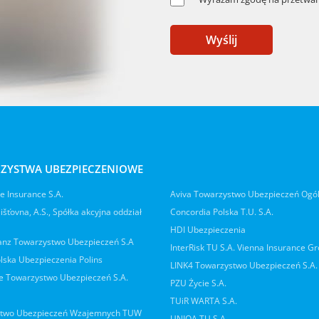
Wyślij
ZYSTWA UBEZPIECZENIOWE
 Insurance S.A.
Aviva Towarzystwo Ubezpieczeń Ogó
jišťovna, A.S., Spółka akcyjna oddział
Concordia Polska T.U. S.A.
HDI Ubezpieczenia
ianz Towarzystwo Ubezpieczeń S.A
InterRisk TU S.A. Vienna Insurance G
lska Ubezpieczenia Polins
LINK4 Towarzystwo Ubezpieczeń S.A.
 Towarzystwo Ubezpieczeń S.A.
PZU Życie S.A.
TUiR WARTA S.A.
two Ubezpieczeń Wzajemnych TUW
UNIQA TU S.A.