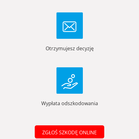
Otrzymujesz decyzję
Wypłata odszkodowania
ZGŁOŚ SZKODĘ ONLINE