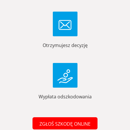
Otrzymujesz decyzję
Wypłata odszkodowania
ZGŁOŚ SZKODĘ ONLINE