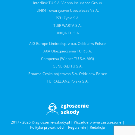
InterRisk TU S.A. Vienna Insurance Group
LINK4 Towarzystwo Ubezpieczeń S.A.
PZU Życie S.A.
TUiR WARTA S.A.
UNIQA TU S.A.
AIG Europe Limited sp. z o.o. Oddział w Polsce
AXA Ubezpieczenia TUiR S.A.
Compensa (Wiener TU S.A. VIG)
GENERALI TU S.A.
Proama Ceska pojistovna S.A. Oddział w Polsce
TUiR ALLIANZ Polska S.A.
2017 - 2026 © zgloszenie-szkody.pl | Wszelkie prawa zastrzeżone |
Polityka prywatności
|
Regulamin
|
Redakcja