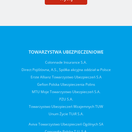
TOWARZYSTWA UBEZPIECZENIOWE
Colonnade Insurance S.A.
Direct Pojišťovna, A.S., Spółka akcyjna oddział w Polsce
Erste Allianz Towarzystwo Ubezpieczeń S.A
Gefion Polska Ubezpieczenia Polins
MTU Moje Towarzystwo Ubezpieczeń S.A.
PZU S.A.
Towarzystwo Ubezpieczeń Wzajemnych TUW
Unum Życie TUiR S.A.
Aviva Towarzystwo Ubezpieczeń Ogólnych SA
Concordia Polska T.U. S.A.