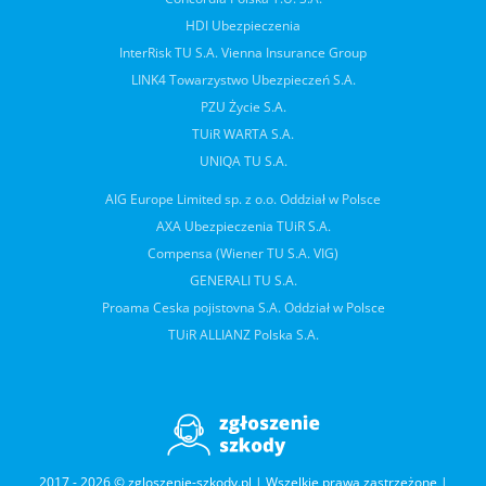
HDI Ubezpieczenia
InterRisk TU S.A. Vienna Insurance Group
LINK4 Towarzystwo Ubezpieczeń S.A.
PZU Życie S.A.
TUiR WARTA S.A.
UNIQA TU S.A.
AIG Europe Limited sp. z o.o. Oddział w Polsce
AXA Ubezpieczenia TUiR S.A.
Compensa (Wiener TU S.A. VIG)
GENERALI TU S.A.
Proama Ceska pojistovna S.A. Oddział w Polsce
TUiR ALLIANZ Polska S.A.
2017 - 2026 © zgloszenie-szkody.pl | Wszelkie prawa zastrzeżone |