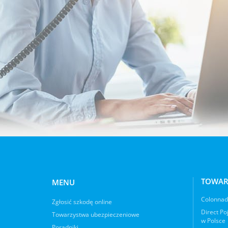
TOWAR
MENU
Colonnade
Zgłosić szkodę online
Direct Po
Towarzystwa ubezpieczeniowe
w Polsce
Poradniki