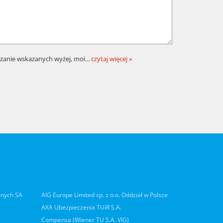
zanie wskazanych wyżej, moi
...
czytaj więcej »
lnych SA
AIG Europe Limited sp. z o.o. Oddział w Polsce
AXA Ubezpieczenia TUiR S.A.
Compensa (Wiener TU S.A. VIG)