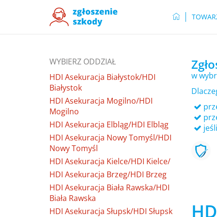
TOWAR
WYBIERZ ODDZIAŁ
Zgło
w wybr
HDI Asekuracja Białystok/HDI
Białystok
Dlacze
HDI Asekuracja Mogilno/HDI
prze
Mogilno
prz
HDI Asekuracja Elbląg/HDI Elbląg
jeśl
HDI Asekuracja Nowy Tomyśl/HDI
Nowy Tomyśl
HDI Asekuracja Kielce/HDI Kielce/
HDI Asekuracja Brzeg/HDI Brzeg
HDI Asekuracja Biała Rawska/HDI
Biała Rawska
HD
HDI Asekuracja Słupsk/HDI Słupsk