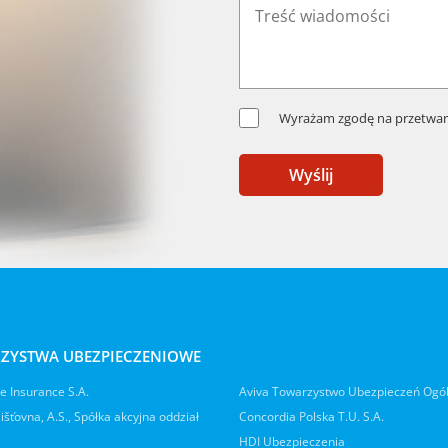
Wyrażam zgodę na przetwar
Wyślij
ZYSTWA UBEZPIECZENIOWE
 Insurance S.A.
Aviva Towarzystwo Ubezpieczeń Ogó
jišťovna, A.S., Spółka akcyjna oddział
Concordia Polska T.U. S.A.
HDI Ubezpieczenia