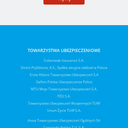
TOWARZYSTWA UBEZPIECZENIOWE
Colonnade Insurance S.A.
Direct Pojišťovna, A.S., Spółka akcyjna oddział w Polsce
Erste Allianz Towarzystwo Ubezpieczeń S.A
Gefion Polska Ubezpieczenia Polins
MTU Moje Towarzystwo Ubezpieczeń S.A.
PZU S.A.
Towarzystwo Ubezpieczeń Wzajemnych TUW
Unum Życie TUiR S.A.
Aviva Towarzystwo Ubezpieczeń Ogólnych SA
Concordia Polska T.U. S.A.