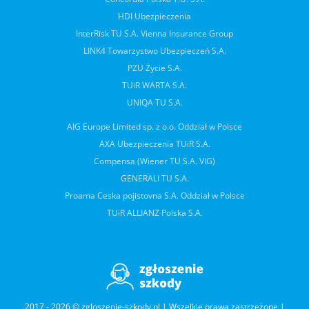
HDI Ubezpieczenia
InterRisk TU S.A. Vienna Insurance Group
LINK4 Towarzystwo Ubezpieczeń S.A.
PZU Życie S.A.
TUiR WARTA S.A.
UNIQA TU S.A.
AIG Europe Limited sp. z o.o. Oddział w Polsce
AXA Ubezpieczenia TUiR S.A.
Compensa (Wiener TU S.A. VIG)
GENERALI TU S.A.
Proama Ceska pojistovna S.A. Oddział w Polsce
TUiR ALLIANZ Polska S.A.
2017 - 2026 © zgloszenie-szkody.pl | Wszelkie prawa zastrzeżone |